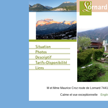
M et Mme Maurice Croz route de Lornard 7
Calme et vue exceptionnelle
Engli